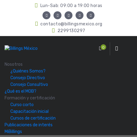
Lun-Sab: 09:00 a 19:00 horas
contacto@billingsmexico.org
2299130297
0
Nosotros
¿Quiénes Somos?
Consejo Directivo
Consejo Consultivo
¿Qué es el MOB?
Formación y certificación
Curso corto
Capacitación inicial
Cursos de certificación
Publicaciones de interés
MiBillings